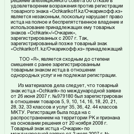
решение апелляционного совета об отказе в
удовлетворении возражения против регистрации
товарного знака «Ochkarikoff.kz/Очкарикофф.кз»
является незаконным, поскольку нарушает право
истца на полное и беспрепятственное владение и
использование принадлежащих ему товарных
знаков «Ochkariк»/«Очкарик»,
зарегистрированных с 2007 г. Так,
зарегистрированный позже товарный знак
«Ochkarikoff. kz/Очкарикофф.кз» принадлежащий
ТОО «R», является сходным до степени
смешения с ранее зарегистрированным
товарным знаком истца в отношении
однородных услуг и не подлежал регистрации.
Из материалов дела следует, что товарный
знак истца «Ochkarik» по международной заявке
от 26 июня 2007 г. №979180 был зарегистрирован
в отношении товаров 5, 9, 10, 14, 16, 18, 20, 21,
28, 32, 33 классов и услуг 35, 36, 42. 44 классов
МКТУ. Регистрация была пода на с
распространением на территории РК и признана
на основании решения от 20 ноября 2008 г.
Товарный знак истца «Очкарик» по
международной заявке от 2 июля 2007 г. №