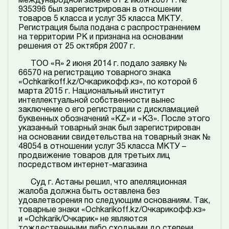
935396 был зарегистрирован в отношении
товаров 5 класса и услуг 35 класса МКТУ.
Регистрация была подана с распространением
на территории РК и признана на основании
решения от 25 октября 2007 г.
ТОО «R» 2 июня 2014 г. подало заявку №
66570 на регистрацию товарного знака
«Ochkarikoff.kz/Очкарикофф.кз», по которой 6
марта 2015 г. Национальный институт
интеллектуальной собственности вынес
заключение о его регистрации с дискламацией
буквенных обозначений «KZ» и «КЗ». После этого
указанный товарный знак был зарегистрирован
на основании свидетельства на товарный знак №
48054 в отношении услуг 35 класса МКТУ –
продвижение товаров для третьих лиц
посредством интернет-магазина
Суд г. Астаны решил, что апелляционная
жалоба должна быть оставлена без
удовлетворения по следующим основаниям. Так,
товарные знаки «Ochkarikoff.kz/Очкарикофф.кз»
и «Ochkarik/Очкарик» не являются
тождественными либо сходными до степени