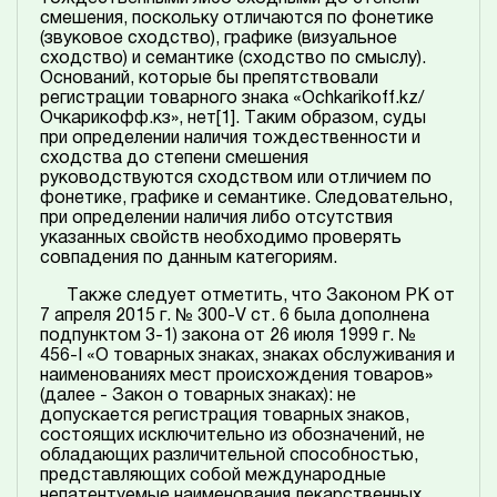
смешения, поскольку отличаются по фонетике
(звуковое сходство), графике (визуальное
сходство) и семантике (сходство по смыслу).
Оснований, которые бы препятствовали
регистрации товарного знака «Ochkarikoff.kz/
Очкарикофф.кз», нет
[1]
. Таким образом, суды
при определении наличия тождественности и
сходства до степени смешения
руководствуются сходством или отличием по
фонетике, графике и семантике. Следовательно,
при определении наличия либо отсутствия
указанных свойств необходимо проверять
совпадения по данным категориям.
Также следует отметить, что Законом РК от
7 апреля 2015 г. № 300-V ст. 6 была дополнена
подпунктом 3-1) закона от 26 июля 1999 г. №
456-I «О товарных знаках, знаках обслуживания и
наименованиях мест происхождения товаров»
(далее - Закон о товарных знаках): не
допускается регистрация товарных знаков,
состоящих исключительно из обозначений, не
обладающих различительной способностью,
представляющих собой международные
непатентуемые наименования лекарственных