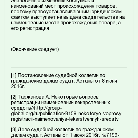
Аналогичные изменения коснулись и
наименований мест происхождения товаров,
поэтому правоустанавливающим юридическим
фактом выступает не выдача свидетельства на
наименование места происхождения товара, а
его регистрация
(Окончание следует)
[1]
Постановление судебной коллегии по
гражданским делам суда г. Астаны от 8 июня
2016г.
[2]
Таржанова А. Некоторые вопросы
регистрации наименований лекарственных
средств//
http://group-
global.org/ru/publication/8158-nekotorye-voprosy-
registracii-naimenovaniya-lekarstvennyh-sredstv
[3]
Дело судебной коллегии по гражданским
делам суда г. Астаны от 1 июня 2016г. №7199-