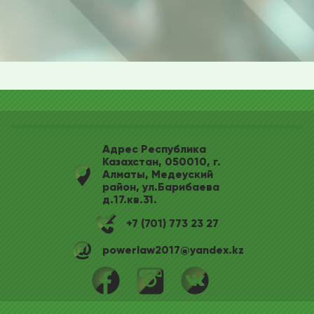
Адрес Республика
Казахстан, 050010, г.
Алматы, Медеуский
район, ул.Барибаева
д.17.кв.31.
+7 (701) 773 23 27
powerlaw2017@yandex.kz