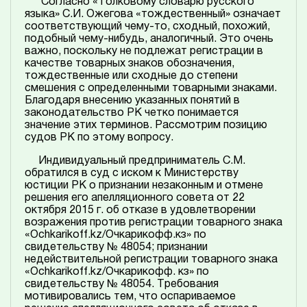
Согласно «Толковому словарю русского
языка» С.И. Ожегова «тождественный» означает
соответствующий чему-то, сходный, похожий,
подобный чему-нибудь, аналогичный. Это очень
важно, поскольку не подлежат регистрации в
качестве товарных знаков обозначения,
тождественные или сходные до степени
смешения с определенными товарными знаками.
Благодаря внесению указанных понятий в
законодательство РК четко понимается
значение этих терминов. Рассмотрим позицию
судов РК по этому вопросу.
Индивидуальный предприниматель С.М.
обратился в суд с иском к Министерству
юстиции РК о признании незаконным и отмене
решения его апелляционного совета от 22
октября 2015 г. об отказе в удовлетворении
возражения против регистрации товарного знака
«Ochkarikoff.kz/Очкарикофф.кз» по
свидетельству № 48054; признании
недействительной регистрации товарного знака
«Ochkarikoff.kz/Очкарикофф. кз» по
свидетельству № 48054. Требования
мотивировались тем, что оспариваемое